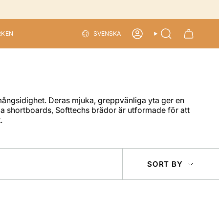
LANGU
RKEN
SVENSKA
ACCOUNT
SEARCH
mångsidighet. Deras mjuka, greppvänliga yta ger en
ga shortboards, Softtechs brädor är utformade för att
.
SOR
SORT BY
BY