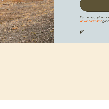
Denna webbplats är
Användarvillkor
gälle
I
n
s
t
a
g
r
a
m