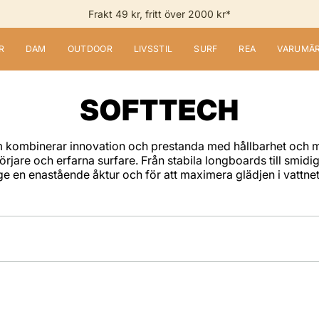
Frakt 49 kr, fritt över 2000 kr*
R
DAM
OUTDOOR
LIVSSTIL
SURF
REA
VARUMÄ
SOFTTECH
om kombinerar innovation och prestanda med hållbarhet och 
jare och erfarna surfare. Från stabila longboards till smidi
ge en enastående åktur och för att maximera glädjen i vattnet