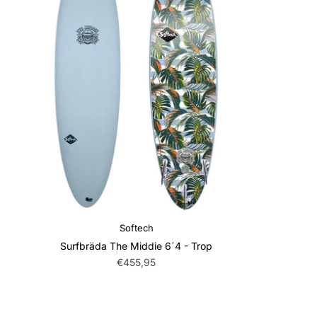
Softech
Surfbräda The Middie 6´4 - Trop
€455,95