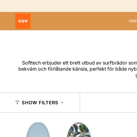
Skip
to
content
HER
Softtech erbjuder ett brett utbud av surfbrädor s
bekväm och förlåtande känsla, perfekt för både nybör
SHOW FILTERS