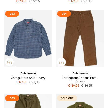
€120,95
€172,95
€127,95
€181,95
-30%
-30%
Dubbleware
Dubbleware
Vintage Cord Shirt - Navy
Herringbone Fatique Pant -
Brown
€127,95
€181,95
€130,95
€186,95
-30%
SOLD OUT