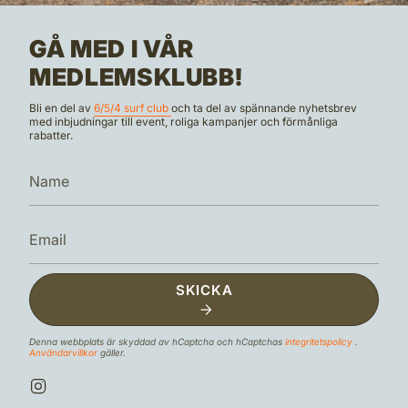
GÅ MED I VÅR
MEDLEMSKLUBB!
Bli en del av
6/5/4 surf club
och ta del av spännande nyhetsbrev
med inbjudningar till event, roliga kampanjer och förmånliga
rabatter.
SKICKA
Denna webbplats är skyddad av hCaptcha och hCaptchas
integritetspolicy
.
Användarvillkor
gäller.
I
n