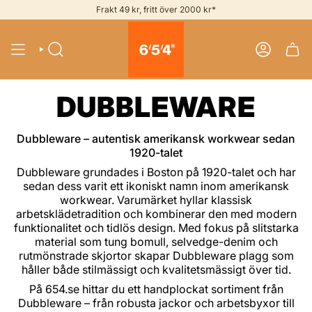
Skip
Frakt 49 kr, fritt över 2000 kr*
to
content
SEARCH
ACCOUNT
DUBBLEWARE
Dubbleware – autentisk amerikansk workwear sedan
1920-talet
Dubbleware grundades i Boston på 1920-talet och har
sedan dess varit ett ikoniskt namn inom amerikansk
workwear. Varumärket hyllar klassisk
arbetsklädetradition och kombinerar den med modern
funktionalitet och tidlös design. Med fokus på slitstarka
material som tung bomull, selvedge-denim och
rutmönstrade skjortor skapar Dubbleware plagg som
håller både stilmässigt och kvalitetsmässigt över tid.
På 654.se hittar du ett handplockat sortiment från
Dubbleware – från robusta jackor och arbetsbyxor till