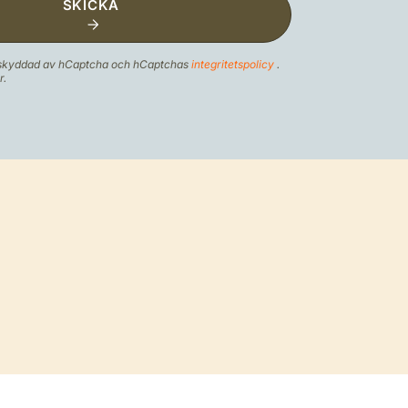
SKICKA
 skyddad av hCaptcha och hCaptchas
integritetspolicy
.
r.