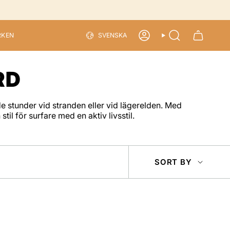
LANGU
RKEN
SVENSKA
ACCOUNT
SEARCH
RD
stunder vid stranden eller vid lägerelden. Med
l för surfare med en aktiv livsstil.
SOR
SORT BY
BY