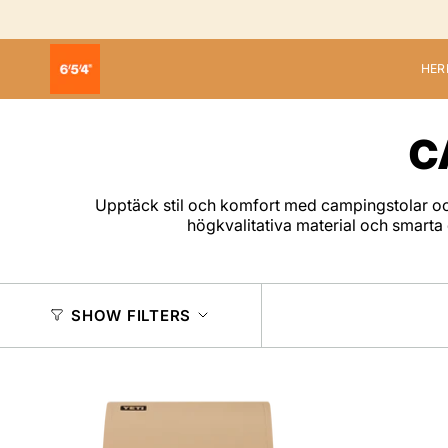
Skip
to
content
HER
C
Upptäck stil och komfort med campingstolar oc
högkvalitativa material och smarta 
SHOW FILTERS