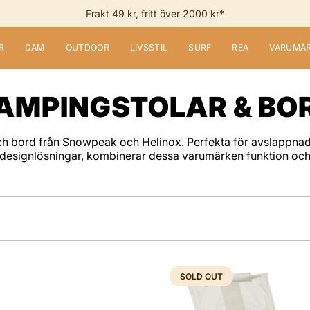
Frakt 49 kr, fritt över 2000 kr*
R
DAM
OUTDOOR
LIVSSTIL
SURF
REA
VARUMÄ
AMPINGSTOLAR & BO
h bord från Snowpeak och Helinox. Perfekta för avslappnade 
designlösningar, kombinerar dessa varumärken funktion och sti
SOLD OUT