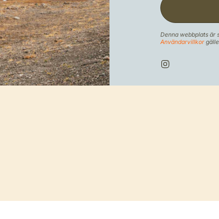
Denna webbplats är
Användarvillkor
gälle
I
n
s
t
a
g
r
a
m