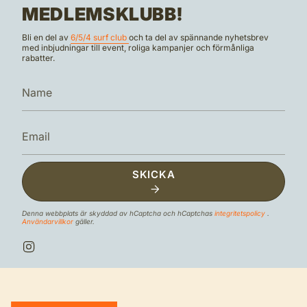
MEDLEMSKLUBB!
Bli en del av
6/5/4 surf club
och ta del av spännande nyhetsbrev
med inbjudningar till event, roliga kampanjer och förmånliga
rabatter.
SKICKA
Denna webbplats är skyddad av hCaptcha och hCaptchas
integritetspolicy
.
Användarvillkor
gäller.
I
n
s
t
a
g