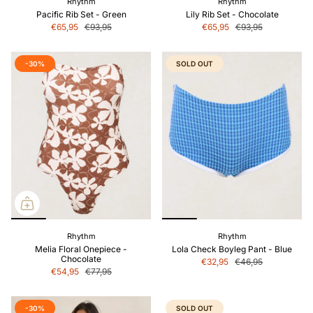
Rhythm
Rhythm
Pacific Rib Set - Green
Lily Rib Set - Chocolate
€65,95
€93,95
€65,95
€93,95
-30%
SOLD OUT
Rhythm
Rhythm
Melia Floral Onepiece -
Lola Check Boyleg Pant - Blue
Chocolate
€32,95
€46,95
€54,95
€77,95
-30%
SOLD OUT