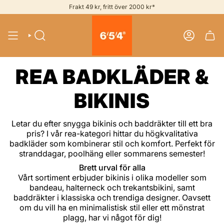
Skip
Frakt 49 kr, fritt över 2000 kr*
to
content
SEARCH
ACCOUNT
REA BADKLÄDER &
BIKINIS
Letar du efter snygga bikinis och baddräkter till ett bra
pris? I vår rea-kategori hittar du högkvalitativa
badkläder som kombinerar stil och komfort. Perfekt för
stranddagar, poolhäng eller sommarens semester!
Brett urval för alla
Vårt sortiment erbjuder bikinis i olika modeller som
bandeau, halterneck och trekantsbikini, samt
baddräkter i klassiska och trendiga designer. Oavsett
om du vill ha en minimalistisk stil eller ett mönstrat
plagg, har vi något för dig!