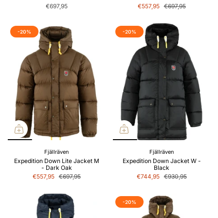
€697,95
€557,95
€697,95
-20%
-20%
Fjällräven
Fjällräven
Expedition Down Lite Jacket M
Expedition Down Jacket W -
- Dark Oak
Black
€557,95
€697,95
€744,95
€930,95
-20%