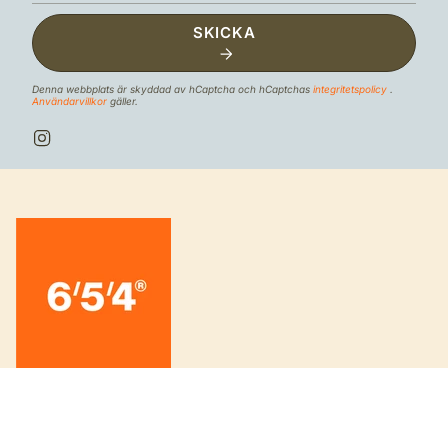
SKICKA
Denna webbplats är skyddad av hCaptcha och hCaptchas
integritetspolicy
.
Användarvillkor
gäller.
I
n
s
t
a
g
r
a
m
INFORMATION