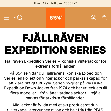
Skip
Frakt 49 kr, fritt över 2000 kr*
to
content
SEARCH
ACCOUNT
FJÄLLRÄVEN
EXPEDITION SERIES
Fjällräven Expedition Series – ikoniska vinterjackor för
extrema förhållanden
På 654.se hittar du Fjällrävens ikoniska Expedition
Series, en kollektion vinterjackor och parkas skapad för
att klara riktigt tuff kyla. Serien bygger på klassiska
Expedition Down Jacket från 1974 och har utvecklats till
flera modeller – från lätta vardagsjackor till rejäla
parkas för arktiska förhållanden.
Alla jackor är fyllda med etiskt producerat dun,
tillverkade i återvunnen nylon och helt fria från PFAS.