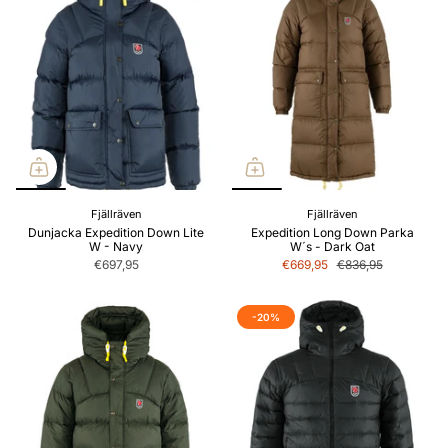
Fjällräven
Fjällräven
Dunjacka Expedition Down Lite
Expedition Long Down Parka
W - Navy
W´s - Dark Oat
€697,95
€669,95
€836,95
-20%