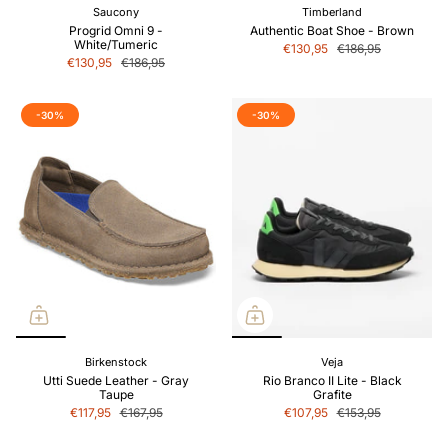
Saucony
Timberland
Progrid Omni 9 -
Authentic Boat Shoe - Brown
White/Tumeric
€130,95
€186,95
€130,95
€186,95
-30%
-30%
Birkenstock
Veja
Utti Suede Leather - Gray
Rio Branco II Lite - Black
Taupe
Grafite
€117,95
€167,95
€107,95
€153,95