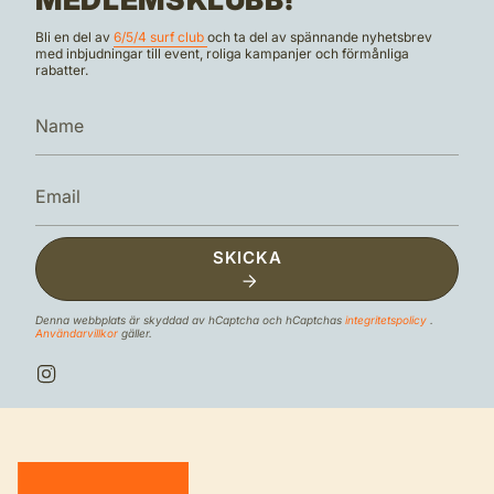
Bli en del av
6/5/4 surf club
och ta del av spännande nyhetsbrev
med inbjudningar till event, roliga kampanjer och förmånliga
rabatter.
SKICKA
Denna webbplats är skyddad av hCaptcha och hCaptchas
integritetspolicy
.
Användarvillkor
gäller.
I
n
s
t
a
g
r