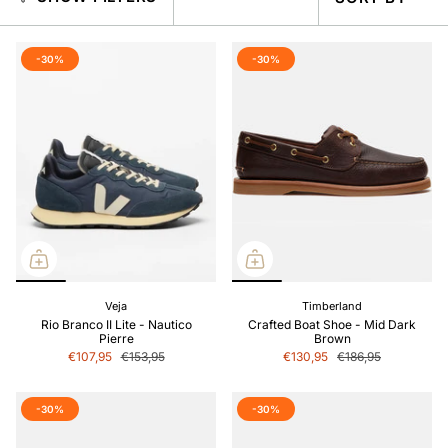
BY
-30%
-30%
Veja
Timberland
Rio Branco II Lite - Nautico
Crafted Boat Shoe - Mid Dark
Pierre
Brown
€107,95
€153,95
€130,95
€186,95
-30%
-30%