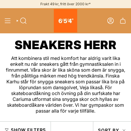
Skip
Frakt 49 kr, fritt över 2000 kr*
to
content
SEARCH
ACCOUNT
SNEAKERS HERR
Att kombinera stil med komfort har aldrig varit lika
enkelt nu när sneakers gått från gymnastiksalen in i
finrummet. Våra skor är lika sköna som dem är snygga,
från pålitliga märken med hög trendkänsla. Finska
Karhu står för snygga sneakers som passar lika bra på
löprundan som dansgolvet, Veja likaså. För
skateboardåkning och övning på din surfskate har
Cariuma utformat sina snygga skor och hyllas av
skateboardåkare världen över. Vi har gympaskor som
passar alla för varje tillfälle.
SOR
SHOW FILTERS
SORT BY