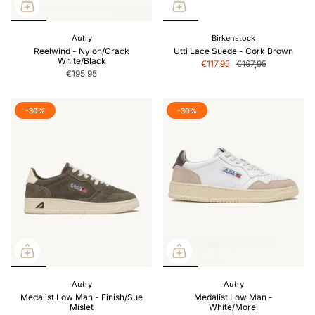
Autry
Birkenstock
Reelwind - Nylon/Crack
Utti Lace Suede - Cork Brown
White/Black
€117,95
€167,95
€195,95
-30%
-30%
Autry
Autry
Medalist Low Man - Finish/Sue
Medalist Low Man -
Mislet
White/Morel