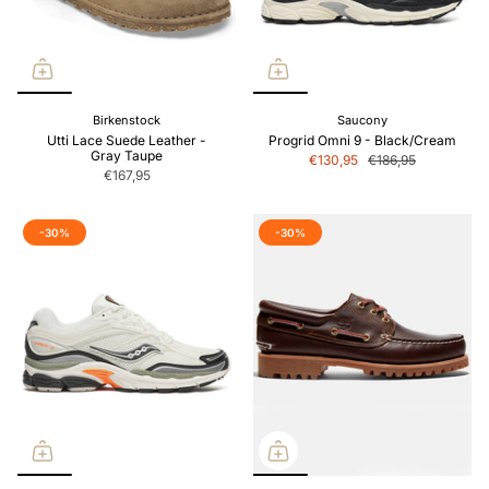
Birkenstock
Saucony
Utti Lace Suede Leather -
Progrid Omni 9 - Black/Cream
Gray Taupe
€130,95
€186,95
€167,95
-30%
-30%