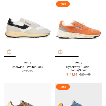
-30%
Autry
Autry
Reelwind - White/Black
Hyperway Suede -
Fanta/Silver
€195,95
€143,95
€204,95
-30%