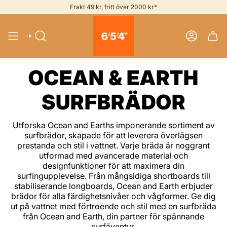
Skip
Frakt 49 kr, fritt över 2000 kr*
to
content
SEARCH
ACCOUNT
OCEAN & EARTH
SURFBRÄDOR
Utforska Ocean and Earths imponerande sortiment av
surfbrädor, skapade för att leverera överlägsen
prestanda och stil i vattnet. Varje bräda är noggrant
utformad med avancerade material och
designfunktioner för att maximera din
surfingupplevelse. Från mångsidiga shortboards till
stabiliserande longboards, Ocean and Earth erbjuder
brädor för alla färdighetsnivåer och vågformer. Ge dig
ut på vattnet med förtroende och stil med en surfbräda
från Ocean and Earth, din partner för spännande
surfäventyr.