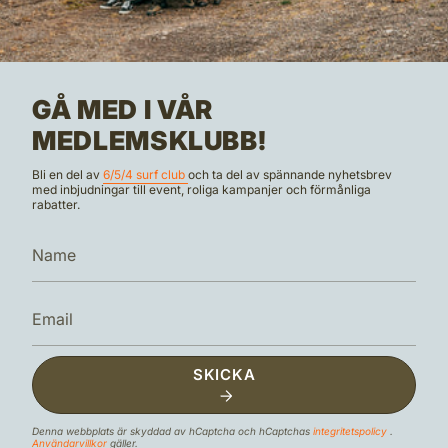
GÅ MED I VÅR
MEDLEMSKLUBB!
Bli en del av
6/5/4 surf club
och ta del av spännande nyhetsbrev
med inbjudningar till event, roliga kampanjer och förmånliga
rabatter.
SKICKA
Denna webbplats är skyddad av hCaptcha och hCaptchas
integritetspolicy
.
Användarvillkor
gäller.