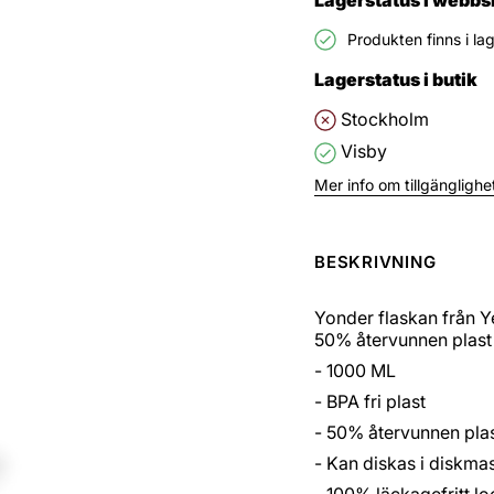
Produkten finns i la
Lagerstatus i butik
Stockholm
Visby
Mer info om tillgänglighet
BESKRIVNING
Yonder flaskan från Yeti
50% återvunnen plast o
- 1000 ML
- BPA fri plast
- 50% återvunnen pla
- Kan diskas i diskma
- 100% läckagefritt lo