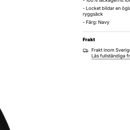
- Locket bildar en ög
ryggsäck
- Färg: Navy
Frakt
Frakt inom Sverige
Läs fullständiga fr