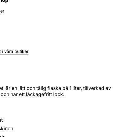
ger
 i våra butiker
 är en lätt och tålig flaska på 1 liter, tillverkad av
ch har ett läckagefritt lock.
st
skinen
ck