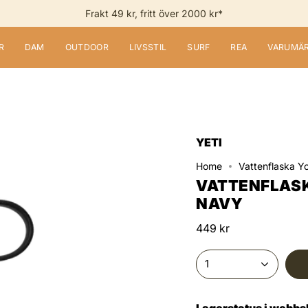
Frakt 49 kr, fritt över 2000 kr*
R
DAM
OUTDOOR
LIVSSTIL
SURF
REA
VARUMÄ
YETI
Home
Vattenflaska Y
VATTENFLASK
NAVY
449 kr
1
Lagerstatus i webb