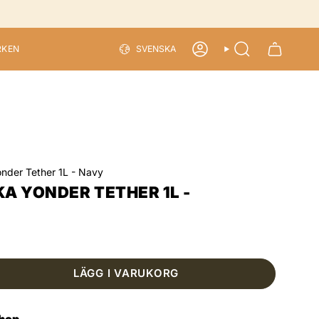
LANGU
RKEN
SVENSKA
ACCOUNT
SEARCH
onder Tether 1L - Navy
A YONDER TETHER 1L -
LÄGG I VARUKORG
shop