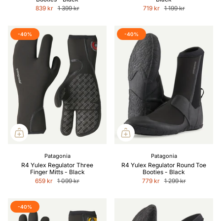
839 kr
1 399 kr
719 kr
1 199 kr
-40%
-40%
Patagonia
Patagonia
R4 Yulex Regulator Three
R4 Yulex Regulator Round Toe
Finger Mitts - Black
Booties - Black
659 kr
1 099 kr
779 kr
1 299 kr
-40%