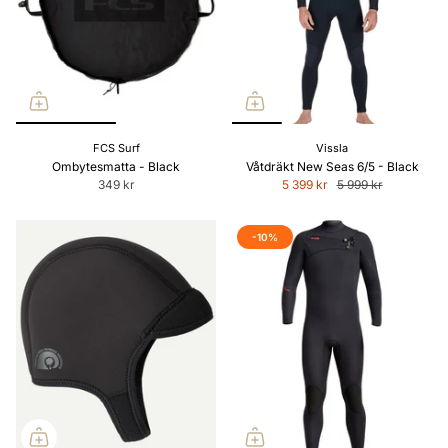
FCS Surf
Vissla
Ombytesmatta - Black
Våtdräkt New Seas 6/5 - Black
349 kr
5 399 kr
5 999 kr
-10%