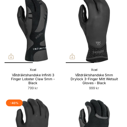
Xcel
Xcel
Våtdräktshandske Infiniti 3
Våtdräktshandske 5mm
Finger Lobster Claw 5mm -
Drylock 3-Finger Mitt Wetsuit
Black
Gloves - Black
799 kr
999 kr
-40%