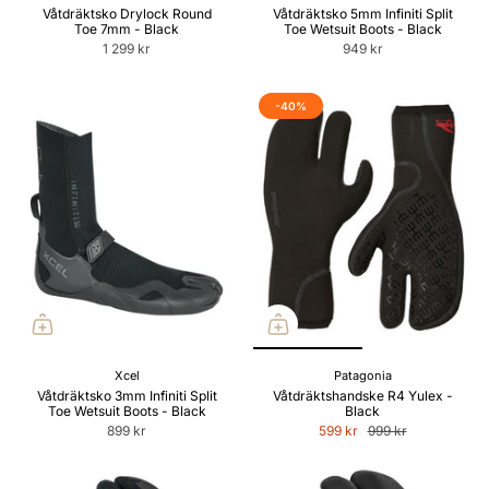
Våtdräktsko Drylock Round
Våtdräktsko 5mm Infiniti Split
Toe 7mm - Black
Toe Wetsuit Boots - Black
1 299 kr
949 kr
-40%
Xcel
Patagonia
Våtdräktsko 3mm Infiniti Split
Våtdräktshandske R4 Yulex -
Toe Wetsuit Boots - Black
Black
899 kr
599 kr
999 kr