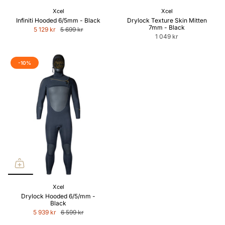
Xcel
Xcel
Infiniti Hooded 6/5mm - Black
Drylock Texture Skin Mitten
7mm - Black
5 129 kr
5 699 kr
1 049 kr
-10%
Xcel
Drylock Hooded 6/5/mm -
Black
5 939 kr
6 599 kr