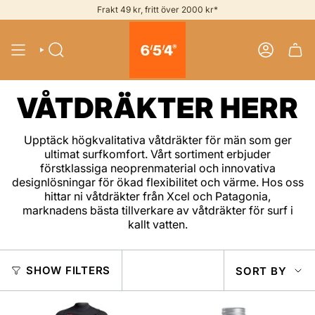
Skip
Frakt 49 kr, fritt över 2000 kr*
to
content
SEARCH
ACCOUNT
VÅTDRÄKTER HERR
Upptäck högkvalitativa våtdräkter för män som ger
ultimat surfkomfort. Vårt sortiment erbjuder
förstklassiga neoprenmaterial och innovativa
designlösningar för ökad flexibilitet och värme. Hos oss
hittar ni våtdräkter från Xcel och Patagonia,
marknadens bästa tillverkare av våtdräkter för surf i
kallt vatten.
SOR
SHOW FILTERS
SORT BY
BY