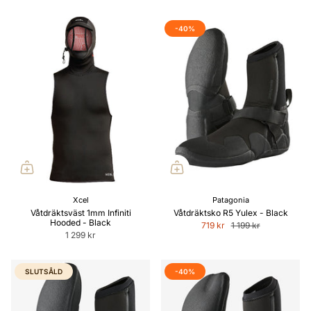
-40%
Xcel
Patagonia
Våtdräktsväst 1mm Infiniti
Våtdräktsko R5 Yulex - Black
Hooded - Black
719 kr
1 199 kr
1 299 kr
SLUTSÅLD
-40%