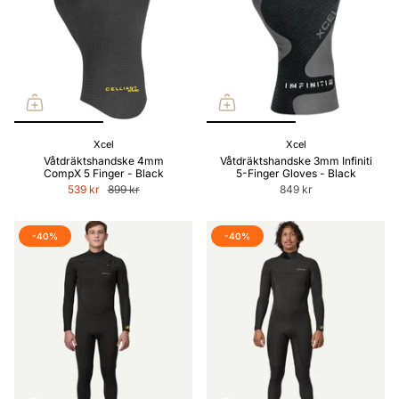
Xcel
Xcel
Våtdräktshandske 4mm
Våtdräktshandske 3mm Infiniti
CompX 5 Finger - Black
5-Finger Gloves - Black
539 kr
899 kr
849 kr
-40%
-40%