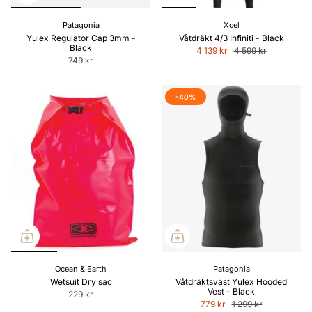
Patagonia
Xcel
Yulex Regulator Cap 3mm -
Våtdräkt 4/3 Infiniti - Black
Black
4 139 kr
4 599 kr
749 kr
-40%
Ocean & Earth
Patagonia
Wetsuit Dry sac
Våtdräktsväst Yulex Hooded
Vest - Black
229 kr
779 kr
1 299 kr