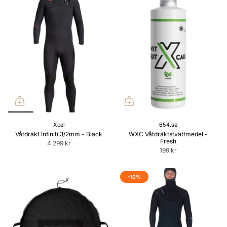
Xcel
654.se
Våtdräkt Infiniti 3/2mm - Black
WXC Våtdräktstvättmedel -
Fresh
4 299 kr
199 kr
-10%