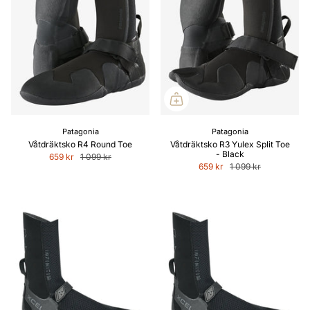
Patagonia
Patagonia
Våtdräktsko R4 Round Toe
Våtdräktsko R3 Yulex Split Toe
- Black
659 kr
1 099 kr
659 kr
1 099 kr