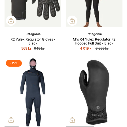
Patagonia
Patagonia
R2 Yulex Regulator Gloves -
M´s R4 Yulex Regulator FZ
Black
Hooded Full Suit - Black
569 kr
949 kr
4 019 kr
6 699 kr
-10%