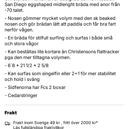
San Diego eggshaped midlenght bräda med anor från
-70 talet.
- Nosen gömmer mycket volym med den sk beaked
nosen och gör brädan lätt att paddla och får bra fart
nerför vågen.
- En bräda för stilfull surfing och surfas i både små
och stora vågor
- Kan beställas lite kortare än Christensons flattracker
pga den mer tilltagna volymen.
- 6´8 * 21 1/2 * 2 5/8
- Kan surfas som singelfin eller 2+1 för mer stabilitet
och hold i sväng
- Sidfenorna har Fcs 2 boxar
- Cedarstringer
Frakt
Frakt inom Sverige 49 kr , fritt över 2000 kr*
Läs fullständiga fraktvillkor