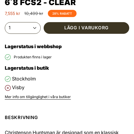
6´8 FCS2 - CLEAR
Ordinarie
7,555 kr
10,499 kr
28%
RABATT
pris
1
LÄGG I VARUKORG
Lagerstatus i webbshop
Produkten finns i lager
Lagerstatus i butik
Stockholm
Visby
Mer info om tillgänglighet i våra butiker
BESKRIVNING
Christenson Huntsman är designad som en klassisk