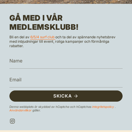
GÅ MED I VÅR
MEDLEMSKLUBB!
Bli en del av
6/5/4 surf club
och ta del av spännande nyhetsbrev
med inbjudningar till event, roliga kampanjer och förmånliga
rabatter.
SKICKA
Denna webbplats är skyddad av hCaptcha och hCaptchas
integritetspolicy
.
Användarvillkor
gäller.
I
n
s