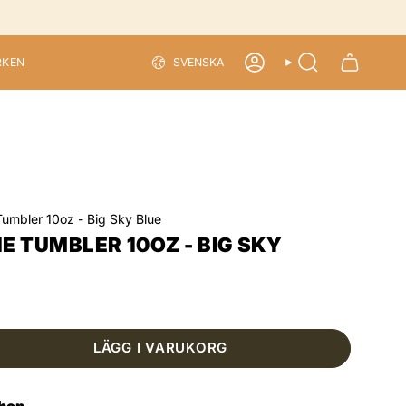
LANGU
RKEN
SVENSKA
ACCOUNT
SEARCH
umbler 10oz - Big Sky Blue
 TUMBLER 10OZ - BIG SKY
LÄGG I VARUKORG
shop