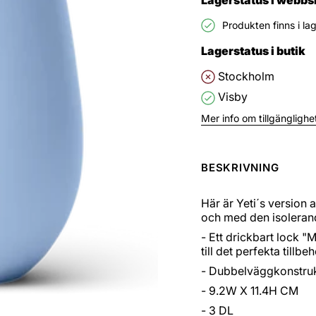
Produkten finns i la
Lagerstatus i butik
Stockholm
Visby
Mer info om tillgänglighet
BESKRIVNING
Här är Yeti´s version 
och med den isolerande
- Ett drickbart lock 
till det perfekta tillb
- Dubbelväggkonstrukt
- 9.2W X 11.4H CM
- 3 DL