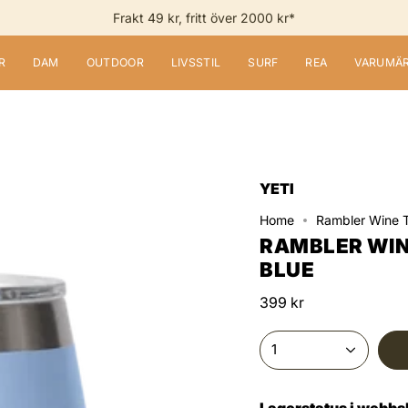
Frakt 49 kr, fritt över 2000 kr*
R
DAM
OUTDOOR
LIVSSTIL
SURF
REA
VARUMÄ
YETI
Home
Rambler Wine T
RAMBLER WINE
BLUE
399 kr
1
Lagerstatus i webb