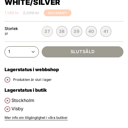
WHITE/SILVER
Ordinarie
1,149 kr
2,299 kr
50%
RABATT
pris
Storlek
37
38
39
40
41
37
1
SLUTSÅLD
Lagerstatus i webbshop
Produkten är slut i lager
Lagerstatus i butik
Stockholm
Visby
Mer info om tillgänglighet i våra butiker