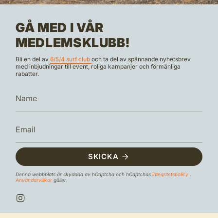
GÅ MED I VÅR
MEDLEMSKLUBB!
Bli en del av
6/5/4 surf club
och ta del av spännande nyhetsbrev
med inbjudningar till event, roliga kampanjer och förmånliga
rabatter.
SKICKA
Denna webbplats är skyddad av hCaptcha och hCaptchas
integritetspolicy
.
Användarvillkor
gäller.
I
n
s