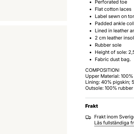
Perforated toe
Flat cotton laces
Label sewn on to
Padded ankle col
Lined in leather a
2 cm leather inso
Rubber sole
Height of sole: 2,
Fabric dust bag.
COMPOSITION:
Upper Material: 100%
Lining: 40% pigskin;
Outsole: 100% rubber
Frakt
Frakt inom Sverige
Läs fullständiga fr