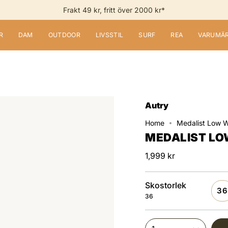
Frakt 49 kr, fritt över 2000 kr*
R
DAM
OUTDOOR
LIVSSTIL
SURF
REA
VARUMÄ
Autry
Home
Medalist Low 
MEDALIST LO
1,999 kr
Skostorlek
36
36