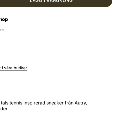
LÄGG I VARUKORG
shop
ger
 i våra butiker
tals tennis inspirerad sneaker från Autry,
äder.