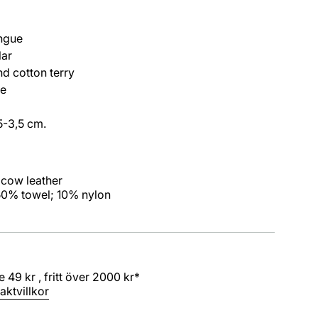
ngue
lar
nd cotton terry
le
5-3,5 cm.
 cow leather
 50% towel; 10% nylon
 49 kr , fritt över 2000 kr*
aktvillkor