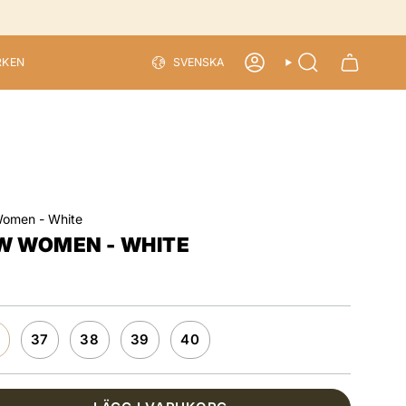
LANGU
RKEN
SVENSKA
ACCOUNT
SEARCH
Women - White
W WOMEN - WHITE
37
38
39
40