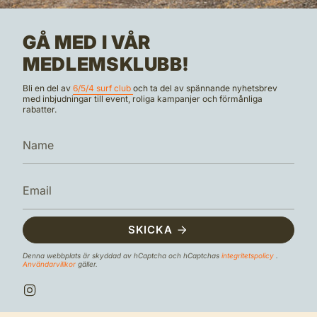
GÅ MED I VÅR
MEDLEMSKLUBB!
Bli en del av
6/5/4 surf club
och ta del av spännande nyhetsbrev
med inbjudningar till event, roliga kampanjer och förmånliga
rabatter.
SKICKA
Denna webbplats är skyddad av hCaptcha och hCaptchas
integritetspolicy
.
Användarvillkor
gäller.
I
n
s