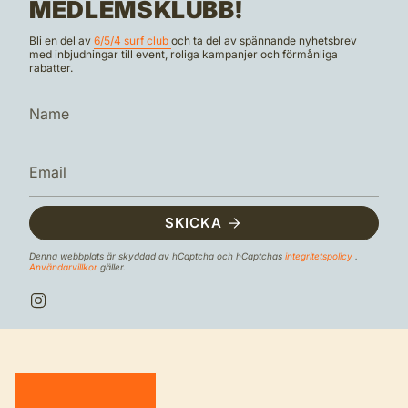
MEDLEMSKLUBB!
Bli en del av
6/5/4 surf club
och ta del av spännande nyhetsbrev
med inbjudningar till event, roliga kampanjer och förmånliga
rabatter.
SKICKA
Denna webbplats är skyddad av hCaptcha och hCaptchas
integritetspolicy
.
Användarvillkor
gäller.
I
n
s
t
a
g
r
a