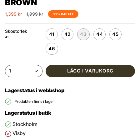
BROWN
Ordinarie
1,399 kr
1,999 kr
30%
RABATT
pris
Skostorlek
41
42
43
44
45
41
46
1
LÄGG I VARUKORG
Lagerstatus i webbshop
Produkten finns i lager
Lagerstatus i butik
Stockholm
Visby