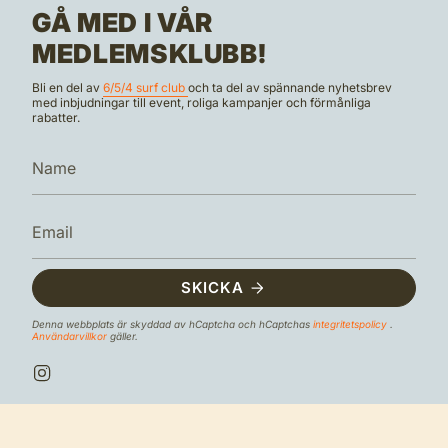
GÅ MED I VÅR
MEDLEMSKLUBB!
Bli en del av
6/5/4 surf club
och ta del av spännande nyhetsbrev
med inbjudningar till event, roliga kampanjer och förmånliga
rabatter.
SKICKA
Denna webbplats är skyddad av hCaptcha och hCaptchas
integritetspolicy
.
Användarvillkor
gäller.
I
n
s
t
a